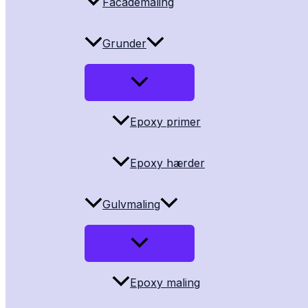
Facademaling
Grunder
Epoxy primer
Epoxy hærder
Gulvmaling
Epoxy maling