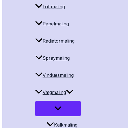
Loftmaling
Panelmaling
Radiatormaling
Spraymaling
Vinduesmaling
Vægmaling
Kalkmaling