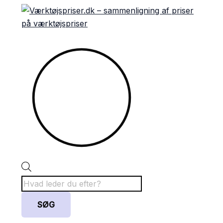
Gå
Products
til
search
indholdet
SØG