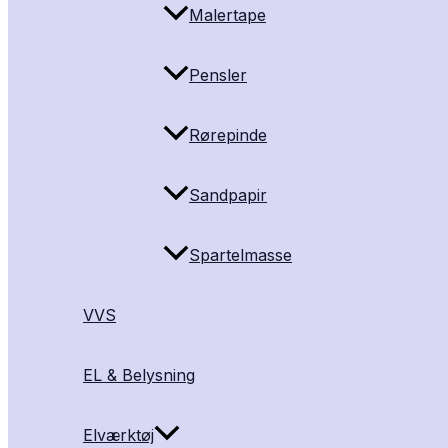
Malertape
Pensler
Rørepinde
Sandpapir
Spartelmasse
VVS
EL & Belysning
Elværktøj