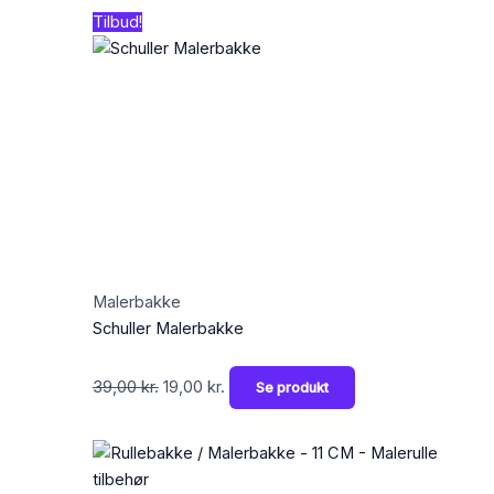
Den
Den
Tilbud!
oprindelige
aktuelle
pris
pris
var:
er:
39,00 kr..
19,00 kr..
Malerbakke
Schuller Malerbakke
39,00
kr.
19,00
kr.
Se produkt