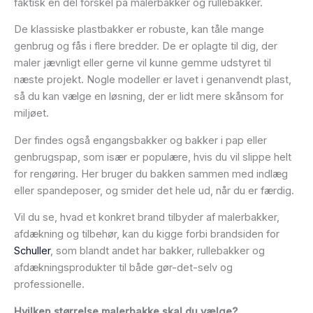
faktisk en del forskel på malerbakker og rullebakker.
De klassiske plastbakker er robuste, kan tåle mange
genbrug og fås i flere bredder. De er oplagte til dig, der
maler jævnligt eller gerne vil kunne gemme udstyret til
næste projekt. Nogle modeller er lavet i genanvendt plast,
så du kan vælge en løsning, der er lidt mere skånsom for
miljøet.
Der findes også engangsbakker og bakker i pap eller
genbrugspap, som især er populære, hvis du vil slippe helt
for rengøring. Her bruger du bakken sammen med indlæg
eller spandeposer, og smider det hele ud, når du er færdig.
Vil du se, hvad et konkret brand tilbyder af malerbakker,
afdækning og tilbehør, kan du kigge forbi brandsiden for
Schuller
, som blandt andet har bakker, rullebakker og
afdækningsprodukter til både gør-det-selv og
professionelle.
Hvilken størrelse malerbakke skal du vælge?