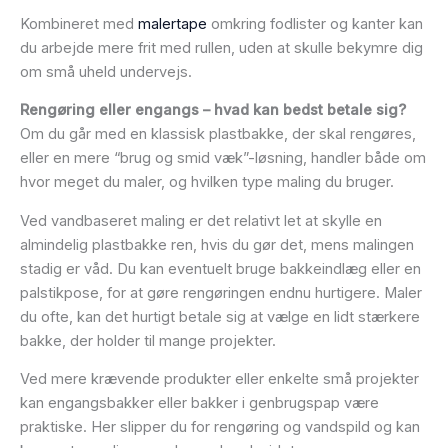
Kombineret med
malertape
omkring fodlister og kanter kan
du arbejde mere frit med rullen, uden at skulle bekymre dig
om små uheld undervejs.
Rengøring eller engangs – hvad kan bedst betale sig?
Om du går med en klassisk plastbakke, der skal rengøres,
eller en mere “brug og smid væk”-løsning, handler både om
hvor meget du maler, og hvilken type maling du bruger.
Ved vandbaseret maling er det relativt let at skylle en
almindelig plastbakke ren, hvis du gør det, mens malingen
stadig er våd. Du kan eventuelt bruge bakkeindlæg eller en
palstikpose, for at gøre rengøringen endnu hurtigere. Maler
du ofte, kan det hurtigt betale sig at vælge en lidt stærkere
bakke, der holder til mange projekter.
Ved mere krævende produkter eller enkelte små projekter
kan engangsbakker eller bakker i genbrugspap være
praktiske. Her slipper du for rengøring og vandspild og kan