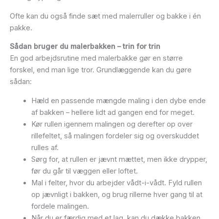
Ofte kan du også finde sæt med malerruller og bakke i én
pakke.
Sådan bruger du malerbakken – trin for trin
En god arbejdsrutine med malerbakke gør en større
forskel, end man lige tror. Grundlæggende kan du gøre
sådan:
Hæld en passende mængde maling i den dybe ende
af bakken – hellere lidt ad gangen end for meget.
Kør rullen igennem malingen og derefter op over
rillefeltet, så malingen fordeler sig og overskuddet
rulles af.
Sørg for, at rullen er jævnt mættet, men ikke drypper,
før du går til væggen eller loftet.
Mal i felter, hvor du arbejder vådt-i-vådt. Fyld rullen
op jævnligt i bakken, og brug rillerne hver gang til at
fordele malingen.
Når du er færdig med et lag, kan du dække bakken