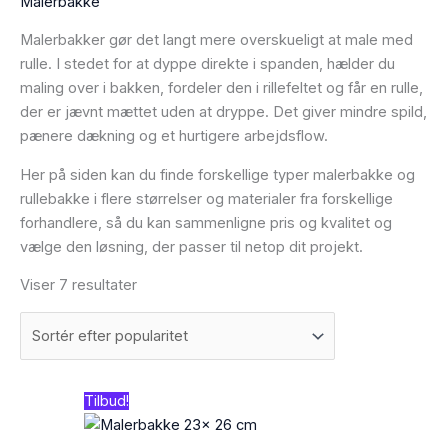
Malerbakke
Malerbakker gør det langt mere overskueligt at male med
rulle. I stedet for at dyppe direkte i spanden, hælder du
maling over i bakken, fordeler den i rillefeltet og får en rulle,
der er jævnt mættet uden at dryppe. Det giver mindre spild,
pænere dækning og et hurtigere arbejdsflow.
Her på siden kan du finde forskellige typer malerbakke og
rullebakke i flere størrelser og materialer fra forskellige
forhandlere, så du kan sammenligne pris og kvalitet og
vælge den løsning, der passer til netop dit projekt.
Viser 7 resultater
Den
Den
Tilbud!
oprindelige
aktuelle
pris
pris
var:
er: