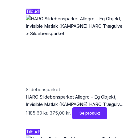
Den
Den
Tilbud!
oprindelige
aktuelle
pris
pris
var:
er:
1.185,60 kr..
375,00 kr..
Sildebensparket
HARO Sildebensparket Allegro – Eg Objekt,
Invisible Matlak (KAMPAGNE) HARO Trægulve
> Sildebensparket
1.185,60
kr.
375,00
kr.
Se produkt
Den
Den
Tilbud!
oprindelige
aktuelle