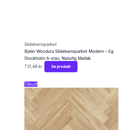
Sildebensparket
Bjelin Woodura Sildebensparket Modern – Eg
Stockholm A-stav, Naturlig Matlak
731,48
kr.
Se produkt
Den
Den
Tilbud!
oprindelige
aktuelle
pris
pris
var:
er:
648,90 kr..
495,00 kr..