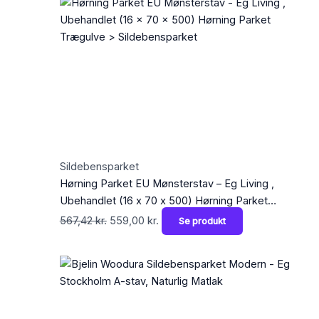
pris
pris
var:
er:
567,42 kr..
559,00 kr..
Sildebensparket
Hørning Parket EU Mønsterstav – Eg Living ,
Ubehandlet (16 x 70 x 500) Hørning Parket
Trægulve > Sildebensparket
567,42
kr.
559,00
kr.
Se produkt