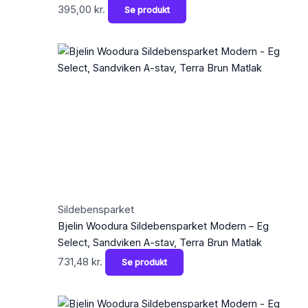
395,00
kr.
Se produkt
Sildebensparket
Bjelin Woodura Sildebensparket Modern – Eg
Select, Sandviken A-stav, Terra Brun Matlak
731,48
kr.
Se produkt