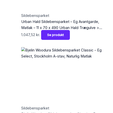
Sildebensparket
Urban Hald Sildebensparket – Eg Avantgarde,
Matlak – 11 x 70 x 490 Urban Hald Trægulve >
Sildebensparket
1.047,52
kr.
Se produkt
Sildebensparket