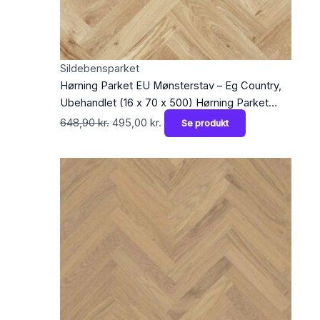
Sildebensparket
Hørning Parket EU Mønsterstav – Eg Country,
Ubehandlet (16 x 70 x 500) Hørning Parket
Trægulve > Sildebensparket
648,90
kr.
495,00
kr.
Se produkt