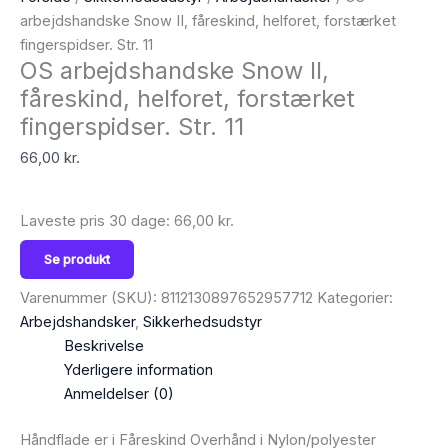
arbejdshandske Snow II, fåreskind, helforet, forstærket
fingerspidser. Str. 11
OS arbejdshandske Snow II,
fåreskind, helforet, forstærket
fingerspidser. Str. 11
66,00
kr.
Laveste pris 30 dage:
66,00
kr.
Se produkt
Varenummer (SKU):
8112130897652957712
Kategorier:
Arbejdshandsker
,
Sikkerhedsudstyr
Beskrivelse
Yderligere information
Anmeldelser (0)
Håndflade er i Fåreskind Overhånd i Nylon/polyester