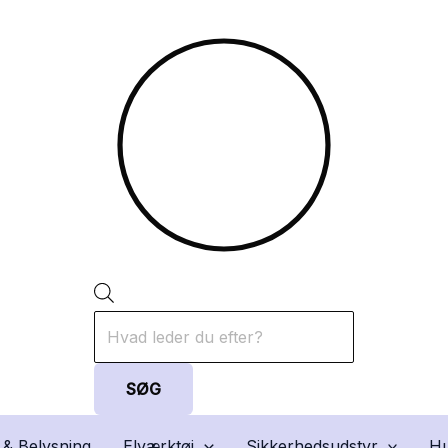
Products
search
SØG
 & Belysning
Elværktøj
Sikkerhedsudstyr
Hu