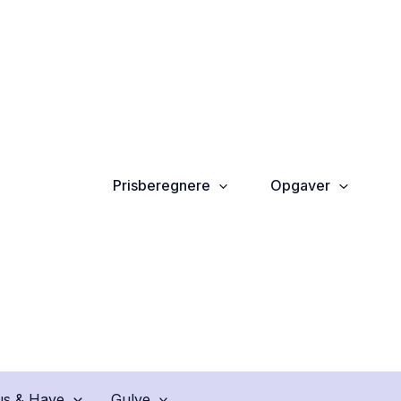
Prisberegnere
Opgaver
s & Have
Gulve