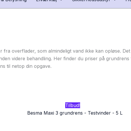
fra overflader, som almindeligt vand ikke kan opløse. Det e
 inden videre behandling. Her finder du priser på grundrens
s til netop din opgave.
Den
Den
Tilbud!
oprindelige
aktuelle
pris
pris
var:
er:
225,00 kr..
79,00 kr..