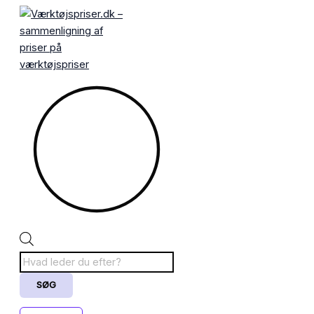
Gå
Products
til
search
indholdet
SØG