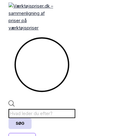
Gå
Sorteret
Products
til
efter
search
indholdet
popularitet
SØG