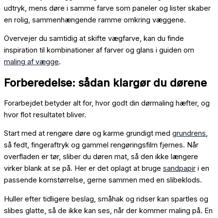
udtryk, mens døre i samme farve som paneler og lister skaber
en rolig, sammenhængende ramme omkring væggene.
Overvejer du samtidig at skifte vægfarve, kan du finde
inspiration til kombinationer af farver og glans i guiden om
maling af vægge
.
Forberedelse: sådan klargør du dørene
Forarbejdet betyder alt for, hvor godt din dørmaling hæfter, og
hvor flot resultatet bliver.
Start med at rengøre døre og karme grundigt med
grundrens
,
så fedt, fingeraftryk og gammel rengøringsfilm fjernes. Når
overfladen er tør, sliber du døren mat, så den ikke længere
virker blank at se på. Her er det oplagt at bruge
sandpapir
i en
passende kornstørrelse, gerne sammen med en slibeklods.
Huller efter tidligere beslag, småhak og ridser kan spartles og
slibes glatte, så de ikke kan ses, når der kommer maling på. En