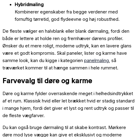
Hybridmaling
Kombinerer egenskaber fra begge verdener med
fornuftig tørretid, god flydeevne og høj robusthed.
De fleste vælger en halvblank eller blank dørmaling, fordi den
både er lettere at holde ren og fremhæver dørens profiler.
Ønsker du et mere roligt, moderne udtryk, kan en lavere glans
være et godt kompromis. Skal paneler, lister og karme have
samme look, kan du kigge i kategorien
panelmaling
, så
træværket kommer til at hænge sammen i hele rummet.
Farvevalg til døre og karme
Døre og karme fylder overraskende meget i helhedsindtrykket
af et rum. Klassisk hvid eller let brækket hvid er stadig standard
i mange hjem, fordi det giver et lyst og rent udtryk og passer til
de fleste vægfarver.
Du kan også bruge dørmaling til at skabe kontrast. Mørkere
døre mod lyse vægge kan give et eksklusivt og moderne