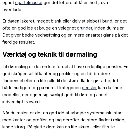
egnet
spartelmasse
gør det lettere at få en helt jævn
overflade.
Er døren lakeret, meget blank eller delvist slebet i bund, er det
ofte en god idé at bruge en velegnet
grunder
, inden du maler.
Det giver bedre vedhæftning og en mere ensartet glans på det
færdige resultat.
Værktøj og teknik til dørmaling
Til dørmaling er det en klar fordel at have ordentlige pensler. En
god skråpensel til kanter og profiler og en lidt bredere
fladpensel eller en lille rulle til de større flader gør arbejdet
både hurtigere og pænere. I kategorien
pensler
kan du finde
modeller, der egner sig særligt godt til døre og andet
indvendigt træværk.
Når du maler, er det en god idé at arbejde systematisk: start
med kanter og profiler, og tag derefter de store flader i rolige,
lange strøg. På glatte døre kan en lille skum- eller filt­rulle