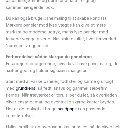
på paneler, karme og døre for at få et roligt og
sammenhængende look.
Du kan også bruge panelmaling til at skabe kontrast.
Mørkere paneler mod lyse vægge kan give et mere
markant og moderne udtryk, mens lyse paneler mod
farvede vægge giver et klassisk resultat, hvor træværket
“rammer” væggen ind.
Forberedelse: sådan klargør du panelerne
Forarbejdet er afgørende, hvis du vil have panelmaling, der
hæfter godt og holder sig pæn i mange år.
Start med at vaske paneler, fodlister og karme grundigt
med
grundrens
, så fedt, snavs og gammel sæbefilm
fjernes. Når træværket er tørt, sliber du let, så overfladen
bliver ensartet mat, og eventuelle skarpe kanter brydes.
Her er det oplagt at bruge
sandpapir
i en passende
kornstørrelse.
Huller, småhak og overgange kan spartles, så de bliver helt