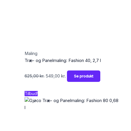
Maling
Træ- og Panelmaling: Fashion 40, 2,7 l
625,00
kr.
549,00
kr.
Se produkt
Den
Den
Tilbud!
oprindelige
aktuelle
pris
pris
var:
er:
239,00 kr..
199,00 kr..