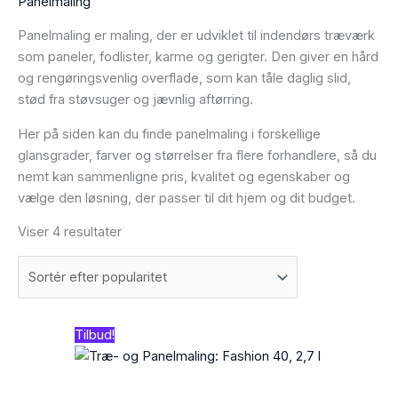
Panelmaling
Panelmaling er maling, der er udviklet til indendørs træværk
som paneler, fodlister, karme og gerigter. Den giver en hård
og rengøringsvenlig overflade, som kan tåle daglig slid,
stød fra støvsuger og jævnlig aftørring.
Her på siden kan du finde panelmaling i forskellige
glansgrader, farver og størrelser fra flere forhandlere, så du
nemt kan sammenligne pris, kvalitet og egenskaber og
vælge den løsning, der passer til dit hjem og dit budget.
Viser 4 resultater
Den
Den
Tilbud!
oprindelige
aktuelle
pris
pris
var:
er:
625,00 kr..
549,00 kr..