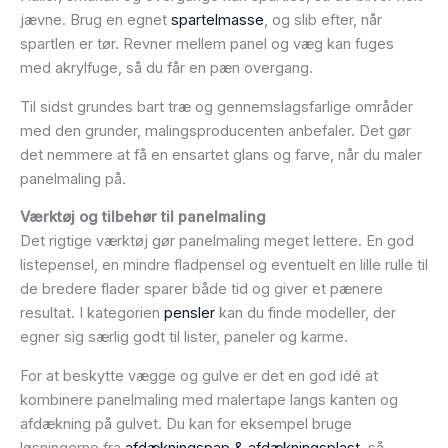
jævne. Brug en egnet
spartelmasse
, og slib efter, når
spartlen er tør. Revner mellem panel og væg kan fuges
med akrylfuge, så du får en pæn overgang.
Til sidst grundes bart træ og gennemslagsfarlige områder
med den grunder, malingsproducenten anbefaler. Det gør
det nemmere at få en ensartet glans og farve, når du maler
panelmaling på.
Værktøj og tilbehør til panelmaling
Det rigtige værktøj gør panelmaling meget lettere. En god
listepensel, en mindre fladpensel og eventuelt en lille rulle til
de bredere flader sparer både tid og giver et pænere
resultat. I kategorien
pensler
kan du finde modeller, der
egner sig særlig godt til lister, paneler og karme.
For at beskytte vægge og gulve er det en god idé at
kombinere panelmaling med malertape langs kanten og
afdækning på gulvet. Du kan for eksempel bruge
løsningerne fra
afdækningspap & afdækningsplast
, så