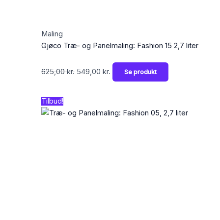
Maling
Gjøco Træ- og Panelmaling: Fashion 15 2,7 liter
625,00
kr.
549,00
kr.
Se produkt
Den
Den
Tilbud!
oprindelige
aktuelle
pris
pris
var:
er:
625,00 kr..
549,00 kr..