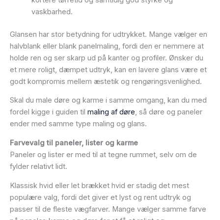
kortere tørretid og samtidig god styrke og
vaskbarhed.
Glansen har stor betydning for udtrykket. Mange vælger en
halvblank eller blank panelmaling, fordi den er nemmere at
holde ren og ser skarp ud på kanter og profiler. Ønsker du
et mere roligt, dæmpet udtryk, kan en lavere glans være et
godt kompromis mellem æstetik og rengøringsvenlighed.
Skal du male døre og karme i samme omgang, kan du med
fordel kigge i guiden til
maling af døre
, så døre og paneler
ender med samme type maling og glans.
Farvevalg til paneler, lister og karme
Paneler og lister er med til at tegne rummet, selv om de
fylder relativt lidt.
Klassisk hvid eller let brækket hvid er stadig det mest
populære valg, fordi det giver et lyst og rent udtryk og
passer til de fleste vægfarver. Mange vælger samme farve