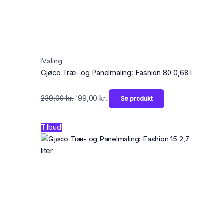
Maling
Gjøco Træ- og Panelmaling: Fashion 80 0,68 l
239,00
kr.
199,00
kr.
Se produkt
Den
Den
Tilbud!
oprindelige
aktuelle
pris
pris
var:
er:
625,00 kr..
549,00 kr..