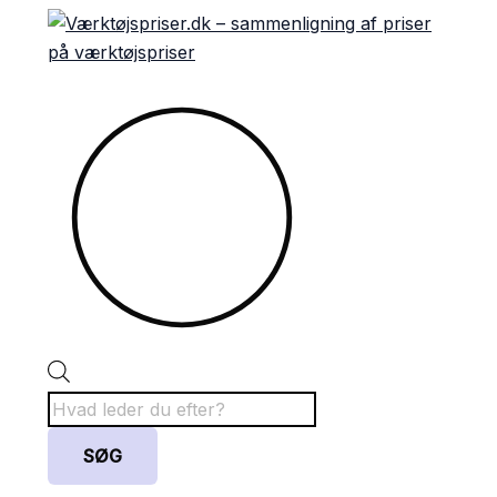
Gå
Products
Sorteret
til
search
efter
indholdet
popularitet
SØG