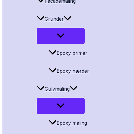
Facademaling
Grunder
Epoxy primer
Epoxy hærder
Gulvmaling
Epoxy maling