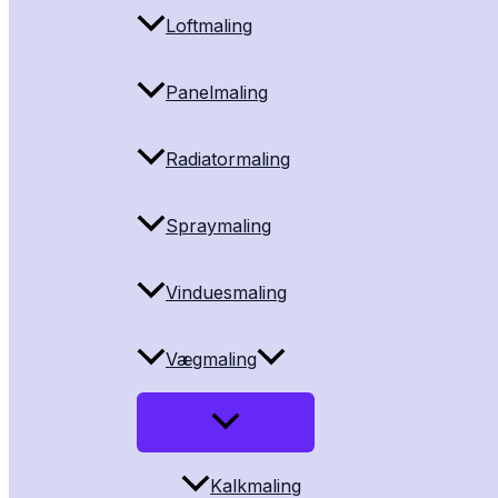
Loftmaling
Panelmaling
Radiatormaling
Spraymaling
Vinduesmaling
Vægmaling
Kalkmaling