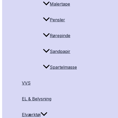
Malertape
Pensler
Rørepinde
Sandpapir
Spartelmasse
VVS
EL & Belysning
Elværktøj