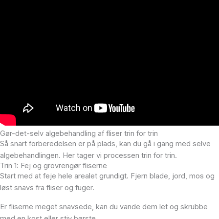
Gør-det-selv algebehandling af fliser trin for trin
Så snart forberedelsen er på plads, kan du gå i gang med selve
algebehandlingen. Her tager vi processen trin for trin.
Trin 1: Fej og grovrengør fliserne
Start med at feje hele arealet grundigt. Fjern blade, jord, mos og
løst snavs fra fliser og fuger.
Er fliserne meget snavsede, kan du vande dem let og skrubbe
med en kost eller stiv børste.