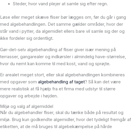
Steder, hvor vand plejer at samle sig efter regn.
Løse eller meget skæve fliser bør lægges om, før du går i gang
med algebehandlingen. Det samme gælder områder, hvor der
står vand i pytter, da algemidlet ellers bare vil samle sig der og
ikke fordeler sig ordentligt.
Gør-det-selv algebehandling af fliser giver især mening på
terrasser, gangarealer og indkørsler i almindelig have-størrelse,
hvor du nemt kan komme til med kost, vand og sprøjte.
Er arealet meget stort, eller skal algebehandlingen kombineres
med opgaver som
algebehandling af taget
? Så kan det være
mere realistisk at få hjælp fra et firma med udstyr til større
opgaver og arbejde i højden.
Miljø og valg af algemiddel
Når du algebehandler fliser, skal du tænke både på resultat og
miljø. Brug kun godkendte algemidler, hvor det tydeligt fremgår af
etiketten, at de må bruges til algebekæmpelse på hårde