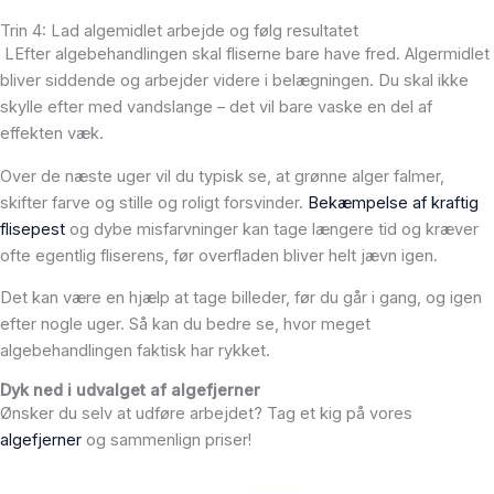
Trin 4: Lad algemidlet arbejde og følg resultatet
LEfter algebehandlingen skal fliserne bare have fred. Algermidlet
bliver siddende og arbejder videre i belægningen. Du skal ikke
skylle efter med vandslange – det vil bare vaske en del af
effekten væk.
Over de næste uger vil du typisk se, at grønne alger falmer,
skifter farve og stille og roligt forsvinder.
Bekæmpelse af kraftig
flisepest
og dybe misfarvninger kan tage længere tid og kræver
ofte egentlig fliserens, før overfladen bliver helt jævn igen.
Det kan være en hjælp at tage billeder, før du går i gang, og igen
efter nogle uger. Så kan du bedre se, hvor meget
algebehandlingen faktisk har rykket.
Dyk ned i udvalget af algefjerner
Ønsker du selv at udføre arbejdet? Tag et kig på vores
algefjerner
og sammenlign priser!