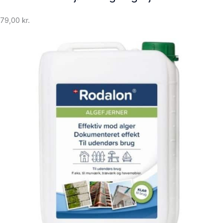
79,00
kr.