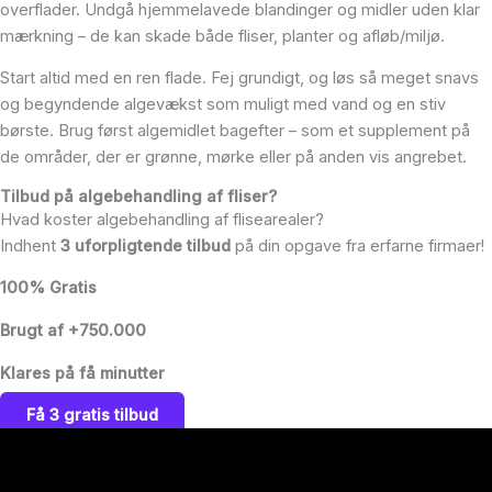
overflader. Undgå hjemmelavede blandinger og midler uden klar
mærkning – de kan skade både fliser, planter og afløb/miljø.
Start altid med en ren flade. Fej grundigt, og løs så meget snavs
og begyndende algevækst som muligt med vand og en stiv
børste. Brug først algemidlet bagefter – som et supplement på
de områder, der er grønne, mørke eller på anden vis angrebet.
Tilbud på algebehandling af fliser?
Hvad koster algebehandling af flisearealer?
Indhent
3 uforpligtende tilbud
på din opgave fra erfarne firmaer!
100% Gratis
Brugt af +750.000
Klares på få minutter
Få 3 gratis tilbud