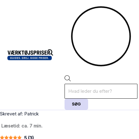
Gå
Products
til
search
indholdet
SØG
Skrevet af: Patrick
Læsetid: ca. 7 min.
5
(
3
)