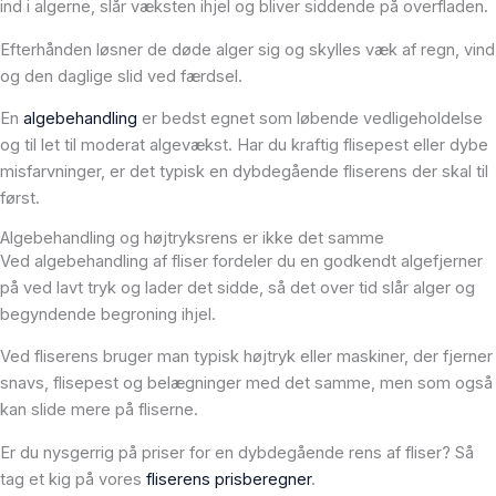
ind i algerne, slår væksten ihjel og bliver siddende på overfladen.
Efterhånden løsner de døde alger sig og skylles væk af regn, vind
og den daglige slid ved færdsel.
En
algebehandling
er bedst egnet som løbende vedligeholdelse
og til let til moderat algevækst. Har du kraftig flisepest eller dybe
misfarvninger, er det typisk en dybdegående fliserens der skal til
først.
Algebehandling og højtryksrens er ikke det samme
Ved algebehandling af fliser fordeler du en godkendt algefjerner
på ved lavt tryk og lader det sidde, så det over tid slår alger og
begyndende begroning ihjel.
Ved fliserens bruger man typisk højtryk eller maskiner, der fjerner
snavs, flisepest og belægninger med det samme, men som også
kan slide mere på fliserne.
Er du nysgerrig på priser for en dybdegående rens af fliser? Så
tag et kig på vores
fliserens prisberegner
.