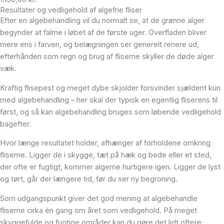
Resultater og vedligehold af algefrie fliser
Efter en algebehandling vil du normalt se, at de grønne alger
begynder at falme i løbet af de første uger. Overfladen bliver
mere ens i farven, og belægningen ser generelt renere ud,
efterhånden som regn og brug af fliserne skyller de døde alger
væk.
Kraftig flisepest og meget dybe skjolder forsvinder sjældent kun
med algebehandling – her skal der typisk en egentlig fliserens til
først, og så kan algebehandling bruges som løbende vedligehold
bagefter.
Hvor længe resultatet holder, afhænger af forholdene omkring
fliserne. Ligger de i skygge, tæt på hæk og bede eller et sted,
der ofte er fugtigt, kommer algerne hurtigere igen. Ligger de lyst
og tørt, går der længere tid, før du ser ny begroning.
Som udgangspunkt giver det god mening at algebehandle
fliserne cirka én gang om året som vedligehold. På meget
skyggefulde og fugtige områder kan du gøre det lidt oftere,