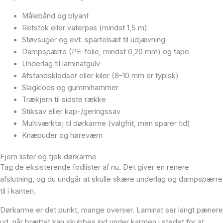
Målebånd og blyant
Retstok eller vaterpas (mindst 1,5 m)
Støvsuger og evt. spartelsæt til udjævning
Dampspærre (PE-folie, mindst 0,20 mm) og tape
Underlag til laminatgulv
Afstandsklodser eller kiler (8–10 mm er typisk)
Slagklods og gummihammer
Trækjern til sidste række
Stiksav eller kap-/geringssav
Multiværktøj til dørkarme (valgfrit, men sparer tid)
Knæpuder og høreværn
Fjern lister og tjek dørkarme
Tag de eksisterende fodlister af nu. Det giver en renere
afslutning, og du undgår at skulle skære underlag og dampspærre
til i kanten.
Dørkarme er det punkt, mange overser. Laminat ser langt pænere
ud, når brættet kan skubbes ind under karmen i stedet for at