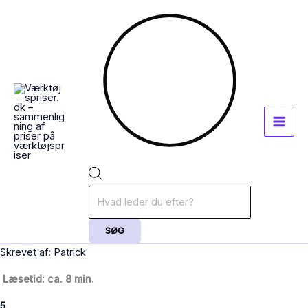
Gå
Products
til
search
indholdet
SØG
Skrevet af: Patrick
Læsetid: ca. 8 min.
5