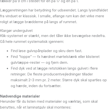
rækker på 9 cm i stedet for en på 17 og en på 1.
Læggeretningen har betydning for udseendet. Langs lysindfaldet
fra vinduet er klassisk. I smalle, aflange rum kan det virke mere
roligt at lægge brædderne på langs af rummet.
Klargør undergulvet
Klik-systemet er stærkt, men det tåler ikke bevægelse nedefra.
Gå hele rummet systematisk igennem:
Find løse gulvspånplader og skru dem fast.
Find “toppe” — fx hærdnet mørtelstænk eller klisteret
gulvtæppe-rester — og fjern dem.
Find dyk ved at lægge retstokken langs gulvet i flere
retninger. De fleste producentvejledninger tillader
maksimalt 2–3 mm pr. 2 meter. Større dyk skal spartles op
og hærde, inden du fortsætter.
Nødvendige materialer
Herunder får du listen med materialer og værktøj, som skal
benyttes, når et laminatgulv skal monteres: