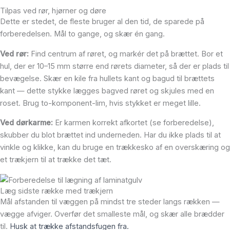
Tilpas ved rør, hjørner og døre
Dette er stedet, de fleste bruger al den tid, de sparede på
forberedelsen. Mål to gange, og skær én gang.
Ved rør:
Find centrum af røret, og markér det på brættet. Bor et
hul, der er 10–15 mm større end rørets diameter, så der er plads til
bevægelse. Skær en kile fra hullets kant og bagud til brættets
kant — dette stykke lægges bagved røret og skjules med en
roset. Brug to-komponent-lim, hvis stykket er meget lille.
Ved dørkarme:
Er karmen korrekt afkortet (se forberedelse),
skubber du blot brættet ind underneden. Har du ikke plads til at
vinkle og klikke, kan du bruge en trækkesko af en overskæring og
et trækjern til at trække det tæt.
Læg sidste række med trækjern
Mål afstanden til væggen på mindst tre steder langs rækken —
vægge afviger. Overfør det smalleste mål, og skær alle brædder
til.
Husk at trække afstandsfugen fra.