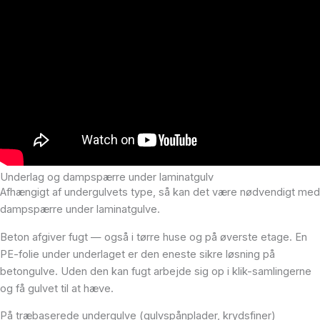
Underlag og dampspærre under laminatgulv
Afhængigt af undergulvets type, så kan det være nødvendigt med
dampspærre under laminatgulve.
Beton afgiver fugt — også i tørre huse og på øverste etage. En
PE-folie under underlaget er den eneste sikre løsning på
betongulve. Uden den kan fugt arbejde sig op i klik-samlingerne
og få gulvet til at hæve.
På træbaserede undergulve (gulvspånplader, krydsfiner)