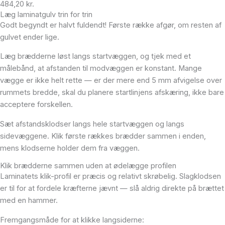
484,20
kr.
Læg laminatgulv trin for trin
Godt begyndt er halvt fuldendt! Første række afgør, om resten af
gulvet ender lige.
Læg brædderne løst langs startvæggen, og tjek med et
målebånd, at afstanden til modvæggen er konstant. Mange
vægge er ikke helt rette — er der mere end 5 mm afvigelse over
rummets bredde, skal du planere startlinjens afskæring, ikke bare
acceptere forskellen.
Sæt afstandsklodser langs hele startvæggen og langs
sidevæggene. Klik første rækkes brædder sammen i enden,
mens klodserne holder dem fra væggen.
Klik brædderne sammen uden at ødelægge profilen
Laminatets klik-profil er præcis og relativt skrøbelig. Slagklodsen
er til for at fordele kræfterne jævnt — slå aldrig direkte på brættet
med en hammer.
Fremgangsmåde for at klikke langsiderne: