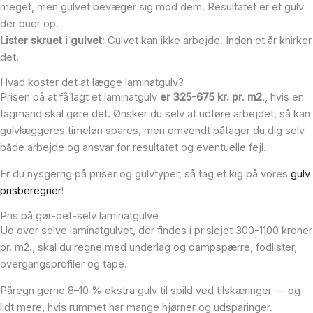
meget, men gulvet bevæger sig mod dem. Resultatet er et gulv
der buer op.
Lister skruet i gulvet
: Gulvet kan ikke arbejde. Inden et år knirker
det.
Hvad koster det at lægge laminatgulv?
Prisen på at få lagt et laminatgulv
er 325-675 kr. pr. m2
., hvis en
fagmand skal gøre det. Ønsker du selv at udføre arbejdet, så kan
gulvlæggeres timeløn spares, men omvendt påtager du dig selv
både arbejde og ansvar for resultatet og eventuelle fejl.
Er du nysgerrig på priser og gulvtyper, så tag et kig på vores
gulv
prisberegner
!
Pris på gør-det-selv laminatgulve
Ud over selve laminatgulvet, der findes i prislejet 300-1100 kroner
pr. m2., skal du regne med underlag og dampspærre, fodlister,
overgangsprofiler og tape.
Påregn gerne 8–10 % ekstra gulv til spild ved tilskæringer — og
lidt mere, hvis rummet har mange hjørner og udsparinger.