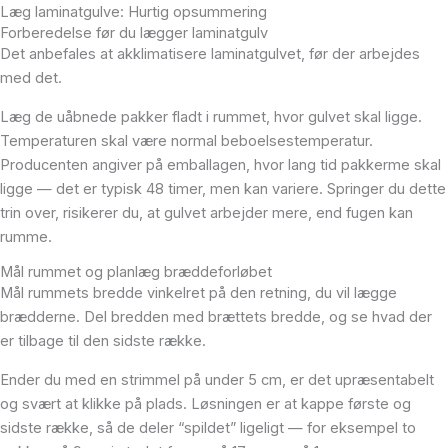
Læg laminatgulve: Hurtig opsummering
Forberedelse før du lægger laminatgulv
Det anbefales at akklimatisere laminatgulvet, før der arbejdes
med det.
Læg de uåbnede pakker fladt i rummet, hvor gulvet skal ligge.
Temperaturen skal være normal beboelsestemperatur.
Producenten angiver på emballagen, hvor lang tid pakkerme skal
ligge — det er typisk 48 timer, men kan variere. Springer du dette
trin over, risikerer du, at gulvet arbejder mere, end fugen kan
rumme.
Mål rummet og planlæg bræddeforløbet
Mål rummets bredde vinkelret på den retning, du vil lægge
brædderne. Del bredden med brættets bredde, og se hvad der
er tilbage til den sidste række.
Ender du med en strimmel på under 5 cm, er det upræsentabelt
og svært at klikke på plads. Løsningen er at kappe første og
sidste række, så de deler “spildet” ligeligt — for eksempel to