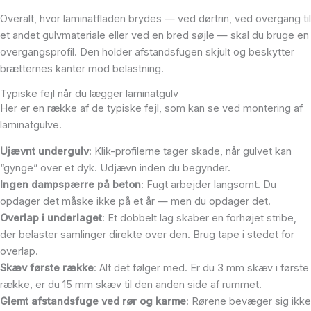
Overalt, hvor laminatfladen brydes — ved dørtrin, ved overgang til
et andet gulvmateriale eller ved en bred søjle — skal du bruge en
overgangsprofil. Den holder afstandsfugen skjult og beskytter
brætternes kanter mod belastning.
Typiske fejl når du lægger laminatgulv
Her er en række af de typiske fejl, som kan se ved montering af
laminatgulve.
Ujævnt undergulv
: Klik-profilerne tager skade, når gulvet kan
“gynge” over et dyk. Udjævn inden du begynder.
Ingen dampspærre på beton
: Fugt arbejder langsomt. Du
opdager det måske ikke på et år — men du opdager det.
Overlap i underlaget
: Et dobbelt lag skaber en forhøjet stribe,
der belaster samlinger direkte over den. Brug tape i stedet for
overlap.
Skæv første række
: Alt det følger med. Er du 3 mm skæv i første
række, er du 15 mm skæv til den anden side af rummet.
Glemt afstandsfuge ved rør og karme
: Rørene bevæger sig ikke