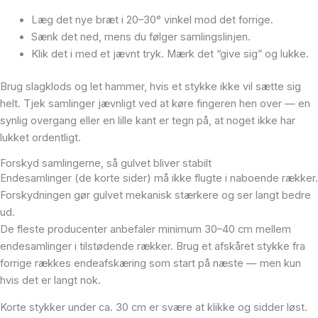
Læg det nye bræt i 20–30° vinkel mod det forrige.
Sænk det ned, mens du følger samlingslinjen.
Klik det i med et jævnt tryk. Mærk det “give sig” og lukke.
Brug slagklods og let hammer, hvis et stykke ikke vil sætte sig
helt. Tjek samlinger jævnligt ved at køre fingeren hen over — en
synlig overgang eller en lille kant er tegn på, at noget ikke har
lukket ordentligt.
Forskyd samlingerne, så gulvet bliver stabilt
Endesamlinger (de korte sider) må ikke flugte i naboende rækker.
Forskydningen gør gulvet mekanisk stærkere og ser langt bedre
ud.
De fleste producenter anbefaler minimum 30–40 cm mellem
endesamlinger i tilstødende rækker. Brug et afskåret stykke fra
forrige rækkes endeafskæring som start på næste — men kun
hvis det er langt nok.
Korte stykker under ca. 30 cm er svære at klikke og sidder løst.