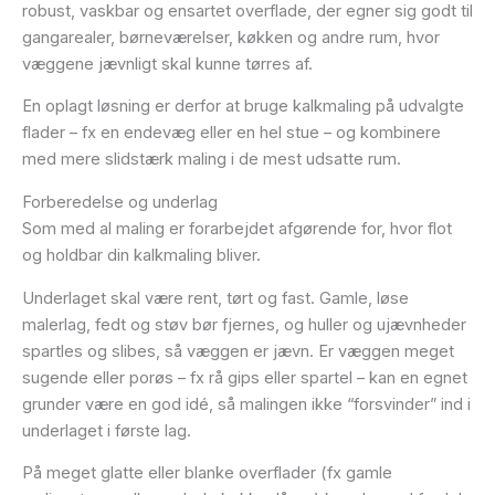
robust, vaskbar og ensartet overflade, der egner sig godt til
gangarealer, børneværelser, køkken og andre rum, hvor
væggene jævnligt skal kunne tørres af.
En oplagt løsning er derfor at bruge kalkmaling på udvalgte
flader – fx en endevæg eller en hel stue – og kombinere
med mere slidstærk maling i de mest udsatte rum.
Forberedelse og underlag
Som med al maling er forarbejdet afgørende for, hvor flot
og holdbar din kalkmaling bliver.
Underlaget skal være rent, tørt og fast. Gamle, løse
malerlag, fedt og støv bør fjernes, og huller og ujævnheder
spartles og slibes, så væggen er jævn. Er væggen meget
sugende eller porøs – fx rå gips eller spartel – kan en egnet
grunder være en god idé, så malingen ikke “forsvinder” ind i
underlaget i første lag.
På meget glatte eller blanke overflader (fx gamle