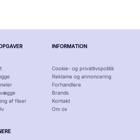
OPGAVER
INFORMATION
t
Cookie- og privatlivspolitik
ægge
Reklame og annoncering
neler
Forhandlere
f vægge
Brands
ng af fliser
Kontakt
lv
Om os
NERE