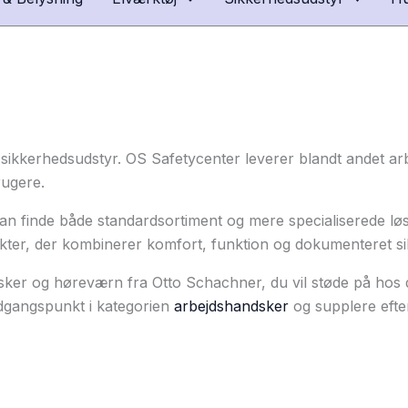
 sikkerhedsudstyr. OS Safetycenter leverer blandt andet a
rugere.
an finde både standardsortiment og mere specialiserede løsni
dukter, der kombinerer komfort, funktion og dokumenteret s
dsker og høreværn fra Otto Schachner, du vil støde på hos 
udgangspunkt i kategorien
arbejdshandsker
og supplere efte