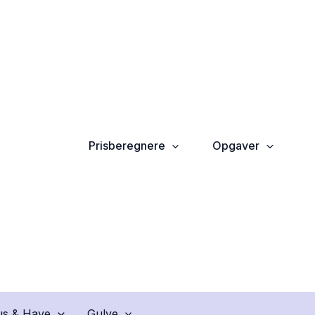
Prisberegnere
Opgaver
s & Have
Gulve