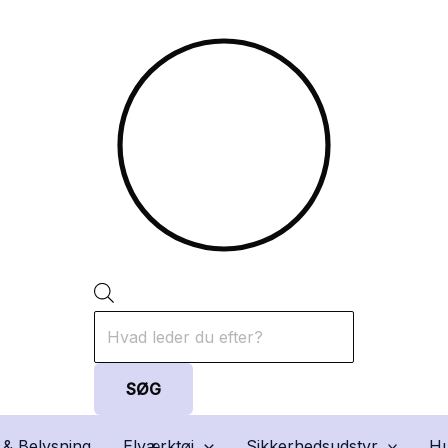
Products
search
SØG
 & Belysning
Elværktøj
Sikkerhedsudstyr
Hu