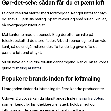
Gør-det-selv: sådan får du et pænt loft
Et godt resultat starter med forarbejdet. Rengør loftet for støv
og snavs. Fjern løs maling. Spartl revner og små huller. Slib let,
så overgangen bliver glat.
Mal kanterne med en pensel. Brug derefter en rulle på
teleskopskaft til de store flader. Arbejd i baner og hold en våd
kant, så du undgår rullerender. To tynde lag giver ofte et
pænere loft end ét tykt.
Vil du have en fuld trin-for-trin gennemgang, kan du læse vores
guide til
maling af loftet
.
Populære brands inden for loftmaling
I kategorien finder du loftmaling fra flere kendte producenter.
Udover Dyrup, så kan du blandt andet finde
maling fra Jotun
,
som er kendt for høj dækkeevne, stærk holdbarhed og
loftmalinger, der giver en ensartet, mat overflade.