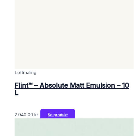
Loftmaling
Flint™ – Absolute Matt Emulsion – 10
L
2.040,00
kr.
Se produkt