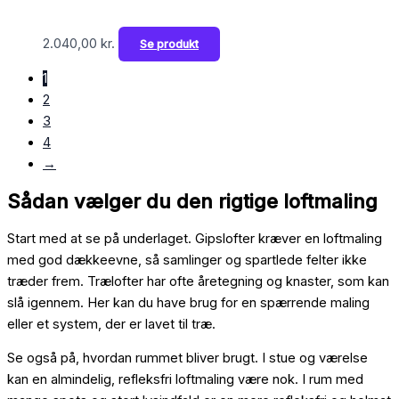
2.040,00
kr.
Se produkt
1
2
3
4
→
Sådan vælger du den rigtige loftmaling
Start med at se på underlaget. Gipslofter kræver en loftmaling
med god dækkeevne, så samlinger og spartlede felter ikke
træder frem. Trælofter har ofte åretegning og knaster, som kan
slå igennem. Her kan du have brug for en spærrende maling
eller et system, der er lavet til træ.
Se også på, hvordan rummet bliver brugt. I stue og værelse
kan en almindelig, refleksfri loftmaling være nok. I rum med