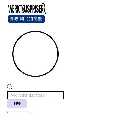
Gå
Sorteret
Products
til
efter
search
indholdet
popularitet
SØG