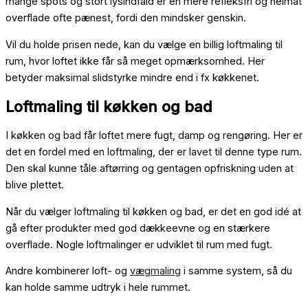
mange spots og stort lysindfald er en mere refleksfri og helmat
overflade ofte pænest, fordi den mindsker genskin.
Vil du holde prisen nede, kan du vælge en billig loftmaling til
rum, hvor loftet ikke får så meget opmærksomhed. Her
betyder maksimal slidstyrke mindre end i fx køkkenet.
Loftmaling til køkken og bad
I køkken og bad får loftet mere fugt, damp og rengøring. Her er
det en fordel med en loftmaling, der er lavet til denne type rum.
Den skal kunne tåle aftørring og gentagen opfriskning uden at
blive plettet.
Når du vælger loftmaling til køkken og bad, er det en god idé at
gå efter produkter med god dækkeevne og en stærkere
overflade. Nogle loftmalinger er udviklet til rum med fugt.
Andre kombinerer loft- og
vægmaling
i samme system, så du
kan holde samme udtryk i hele rummet.