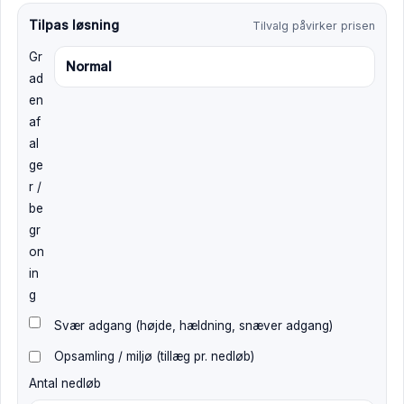
Tilpas løsning
Tilvalg påvirker prisen
Gr
ad
en
af
al
ge
r /
be
gr
on
in
g
Svær adgang (højde, hældning, snæver adgang)
Opsamling / miljø (tillæg pr. nedløb)
Antal nedløb