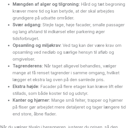
Mængden af alger og tilgroning
: Hård og tæt begroning
kræver mere tid og kan betyde, at der skal arbejdes
grundigere på udsatte områder.
Svær adgang
: Stejle tage, høje facader, smalle passager
og lang afstand til indkørsel eller parkering øger
tidsforbruget.
Opsamling og miljøkrav
: Ved tag kan der være krav om
opsamling ved nedløb og særlige hensyn til afløb og
omgivelser.
Tagrenderens
: Når taget alligevel behandles, vælger
mange at få renset tagrender i samme omgang, hvilket
lægger et ekstra lag oven på den samlede pris.
Ekstra højde
: Facader på flere etager kan kræve lift eller
stillads, som både koster tid og udstyr.
Kanter og hjørner
: Mange små felter, trapper og hjørner
på fliser gør arbejdet mere detaljeret og tager længere tid
end store, åbne flader.
Når du vælger tilvalg i beregneren, justerer du prisen, så den