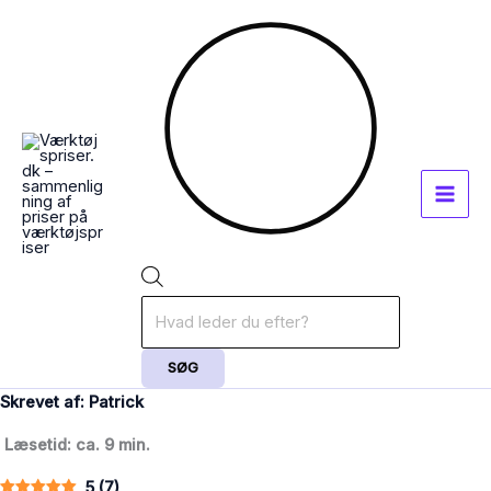
Gå
Products
til
search
indholdet
SØG
Skrevet af: Patrick
Læsetid: ca. 9 min.
5
(
7
)