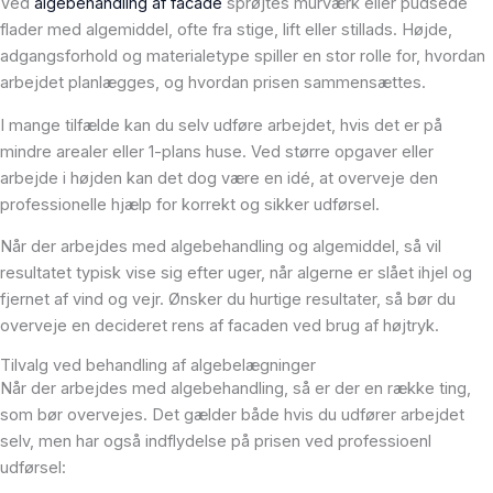
Ved
algebehandling af facade
sprøjtes murværk eller pudsede
flader med algemiddel, ofte fra stige, lift eller stillads. Højde,
adgangsforhold og materialetype spiller en stor rolle for, hvordan
arbejdet planlægges, og hvordan prisen sammensættes.
I mange tilfælde kan du selv udføre arbejdet, hvis det er på
mindre arealer eller 1-plans huse. Ved større opgaver eller
arbejde i højden kan det dog være en idé, at overveje den
professionelle hjælp for korrekt og sikker udførsel.
Når der arbejdes med algebehandling og algemiddel, så vil
resultatet typisk vise sig efter uger, når algerne er slået ihjel og
fjernet af vind og vejr. Ønsker du hurtige resultater, så bør du
overveje en decideret rens af facaden ved brug af højtryk.
Tilvalg ved behandling af algebelægninger
Når der arbejdes med algebehandling, så er der en række ting,
som bør overvejes. Det gælder både hvis du udfører arbejdet
selv, men har også indflydelse på prisen ved professioenl
udførsel: