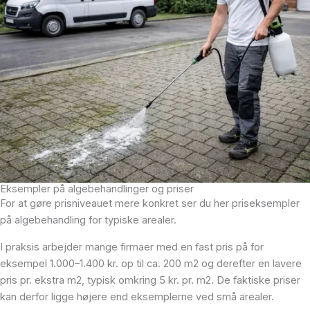
Eksempler på algebehandlinger og priser
For at gøre prisniveauet mere konkret ser du her priseksempler
på algebehandling for typiske arealer.
I praksis arbejder mange firmaer med en fast pris på for
eksempel 1.000–1.400 kr. op til ca. 200 m2 og derefter en lavere
pris pr. ekstra m2, typisk omkring 5 kr. pr. m2. De faktiske priser
kan derfor ligge højere end eksemplerne ved små arealer.