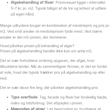
Algebehandling af fliser
: Prisniveauet ligger i intervallet
5–7 kr. pr. m2. Typisk billigst af de tre og lettest at udføre
på egen hånd.
Mange udbydere bruger en kombination af mindstepris og pris pr.
m2. Ved små arealer vil mindsteprisen fylde mest. Ved større
arealer er det m2-prisen, der dominerer.
Hvad påvirker prisen på behandling af alger?
Prisen på algebehandling handler ikke kun om antal m2.
Det er især forholdene omkring opgaven, der afgør, hvor
tilbuddene lander. Når du sammenligner firmaer, er det en fordel
at vide, hvad der typisk trækker pris på algebehandling op eller
ned.
Det er især disse fire ting, der påvirker algebehandling pris:
Type overflade
: Tag, facade og fliser har forskellig højde,
risiko og tidsforbrug. Det afspejles i prisen.
Mængden af alger
: Let begroning er hurtigere at