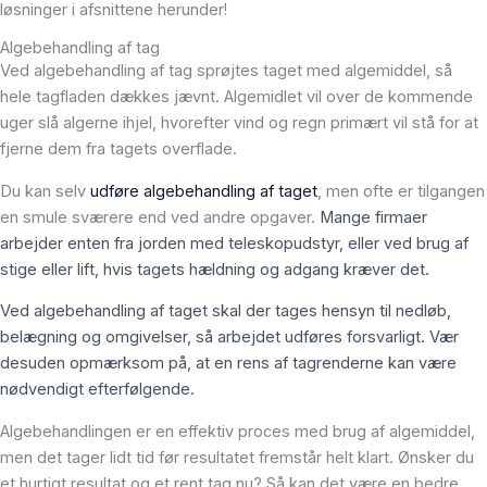
løsninger i afsnittene herunder!
Algebehandling af tag
Ved algebehandling af tag sprøjtes taget med algemiddel, så
hele tagfladen dækkes jævnt. Algemidlet vil over de kommende
uger slå algerne ihjel, hvorefter vind og regn primært vil stå for at
fjerne dem fra tagets overflade.
Du kan selv
udføre algebehandling af taget
, men ofte er tilgangen
en smule sværere end ved andre opgaver.
Mange firmaer
arbejder enten fra jorden med teleskopudstyr, eller ved brug af
stige eller lift, hvis tagets hældning og adgang kræver det.
Ved algebehandling af taget skal der tages hensyn til nedløb,
belægning og omgivelser, så arbejdet udføres forsvarligt. Vær
desuden opmærksom på, at en rens af tagrenderne kan være
nødvendigt efterfølgende.
Algebehandlingen er en effektiv proces med brug af algemiddel,
men det tager lidt tid før resultatet fremstår helt klart. Ønsker du
et hurtigt resultat og et rent tag nu? Så kan det være en bedre