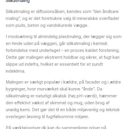
Silikatmaling
Silikatmaling er diffusionsåben, kendes som “den åndbare
maling”, og er det foretrukne valg til mineralske overflader
som puds, beton og vandskurede vægge.
I modsætning til almindelig plastmaling, der lægger sig som
en hinde uden på væggen, går silikatmaling i kemisk
forbindelse med underlaget – en proces kaldet forstening.
Dette gør malingen ekstremt holdbar og sikrer, at fugt kan
slippe ud indefra, hvilket er essentielt for et sundt
indeklima.
Malingen er særligt populær i kældre, på facader og i ældre
bygninger, hvor murværket skal kunne “ånde”. Da
silikatmaling er naturligt alkalisk (høj pH-værdi), hæmmer
den effektivt vækst af skimmel og mug, uden brug af
unødig kemi. Det gør det til en både miljøvenlig og teknisk
overlegen løsning til fugtfølsomme miljøer.
På værktøjspriser.dk kan du sammenligne priser på