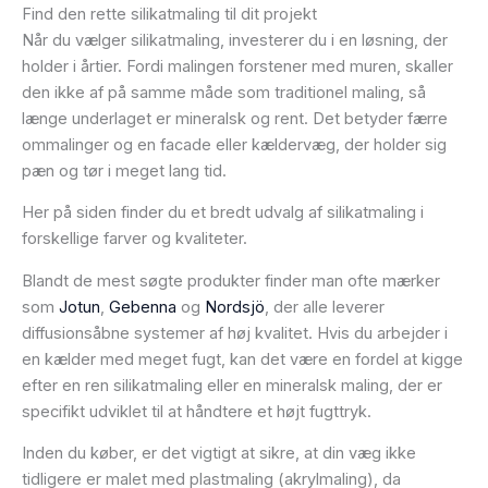
Find den rette silikatmaling til dit projekt
Når du vælger silikatmaling, investerer du i en løsning, der
holder i årtier. Fordi malingen forstener med muren, skaller
den ikke af på samme måde som traditionel maling, så
længe underlaget er mineralsk og rent. Det betyder færre
ommalinger og en facade eller kældervæg, der holder sig
pæn og tør i meget lang tid.
Her på siden finder du et bredt udvalg af silikatmaling i
forskellige farver og kvaliteter.
Blandt de mest søgte produkter finder man ofte mærker
som
Jotun
,
Gebenna
og
Nordsjö
, der alle leverer
diffusionsåbne systemer af høj kvalitet. Hvis du arbejder i
en kælder med meget fugt, kan det være en fordel at kigge
efter en ren silikatmaling eller en mineralsk maling, der er
specifikt udviklet til at håndtere et højt fugttryk.
Inden du køber, er det vigtigt at sikre, at din væg ikke
tidligere er malet med plastmaling (akrylmaling), da