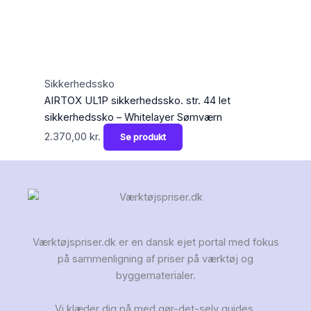
Sikkerhedssko
AIRTOX UL1P sikkerhedssko. str. 44 let
sikkerhedssko – Whitelayer Sømværn
2.370,00
kr.
Se produkt
Værktøjspriser.dk er en dansk ejet portal med fokus
på sammenligning af priser på værktøj og
byggematerialer.
Vi klæder dig på med gør-det-selv guides,