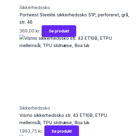
Sikkerhedssko
Portwest Steelite sikkerhedssko S1P, perforeret, grå,
str. 46
369,00
kr.
Se produkt
Sikkerhedssko
Vismo sikkerhedssko str. 43 ET10B, ETPU
mellemsål, TPU slidnæse, Boa luk
1.893,75
kr.
Se produkt