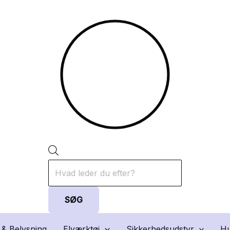
Products
search
SØG
 & Belysning
Elværktøj
Sikkerhedsudstyr
Hu