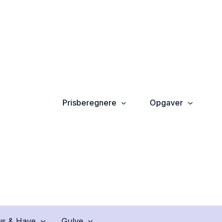
Prisberegnere
Opgaver
s & Have
Gulve