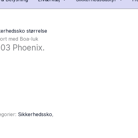
kerhedssko størrelse
Sort med Boa-luk
903 Phoenix.
egorier:
Sikkerhedssko
,