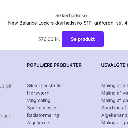
Sikkerhedssko
New Balance Logic sikkerhedssko S1P, grå/grøn, str. 4
576,00
kr.
Se produkt
POPULÆRE PRODUKTER
UDVALGTE 
Sikkerhedsbriller
Maling af lof
kus på
Høreværn
Maling af v
Vægmaling
Maling af pa
Spartelmasse
Spartling a
Radiatormaling
Algebehandli
inger
Algefjerner
Maling af gu
f