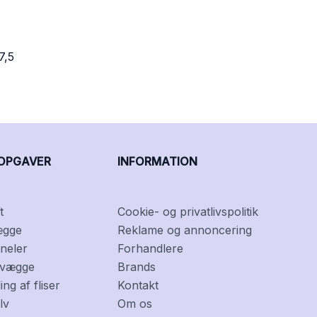
7,5
OPGAVER
INFORMATION
t
Cookie- og privatlivspolitik
ægge
Reklame og annoncering
neler
Forhandlere
f vægge
Brands
ng af fliser
Kontakt
lv
Om os