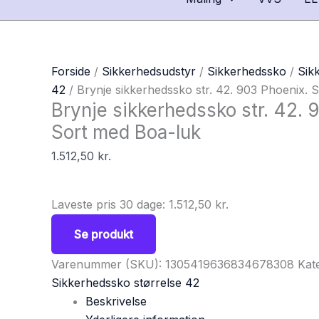
Forside
/
Sikkerhedsudstyr
/
Sikkerhedssko
/
Sik
42
/ Brynje sikkerhedssko str. 42. 903 Phoenix. 
Brynje sikkerhedssko str. 42. 
Sort med Boa-luk
1.512,50
kr.
Laveste pris 30 dage:
1.512,50
kr.
Se produkt
Varenummer (SKU):
1305419636834678308
Kat
Sikkerhedssko størrelse 42
Beskrivelse