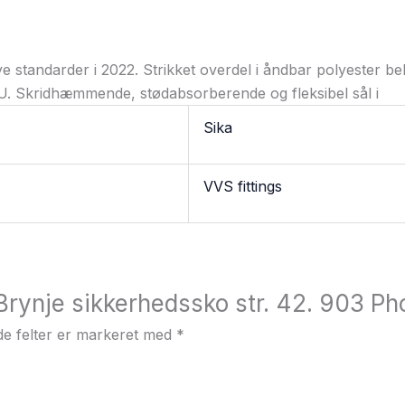
nye standarder i 2022. Strikket overdel i åndbar polyester b
. Skridhæmmende, stødabsorberende og fleksibel sål i
Sika
VVS fittings
“Brynje sikkerhedssko str. 42. 903 Ph
e felter er markeret med
*