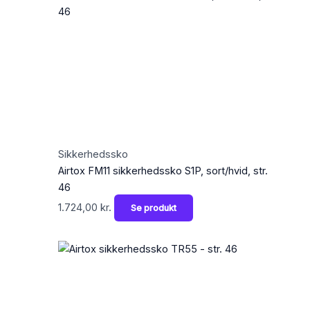
Sikkerhedssko
Airtox FM11 sikkerhedssko S1P, sort/hvid, str.
46
1.724,00
kr.
Se produkt