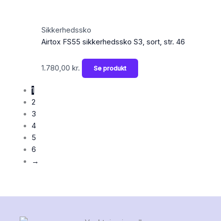
Sikkerhedssko
Airtox FS55 sikkerhedssko S3, sort, str. 46
1.780,00
kr.
Se produkt
1
2
3
4
5
6
→