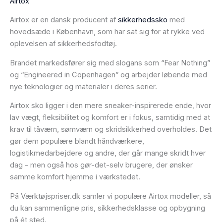
Airtox
Airtox er en dansk producent af
sikkerhedssko
med
hovedsæde i København, som har sat sig for at rykke ved
oplevelsen af sikkerhedsfodtøj.
Brandet markedsfører sig med slogans som “Fear Nothing”
og “Engineered in Copenhagen” og arbejder løbende med
nye teknologier og materialer i deres serier.
Airtox sko ligger i den mere sneaker-inspirerede ende, hvor
lav vægt, fleksibilitet og komfort er i fokus, samtidig med at
krav til tåværn, sømværn og skridsikkerhed overholdes. Det
gør dem populære blandt håndværkere,
logistikmedarbejdere og andre, der går mange skridt hver
dag – men også hos gør-det-selv brugere, der ønsker
samme komfort hjemme i værkstedet.
På Værktøjspriser.dk samler vi populære Airtox modeller, så
du kan sammenligne pris, sikkerhedsklasse og opbygning
på ét sted.