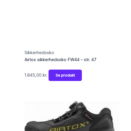
Sikkerhedssko
Airtox sikkerhedssko FW44 – str. 47
1.845,00
kr.
Se produkt