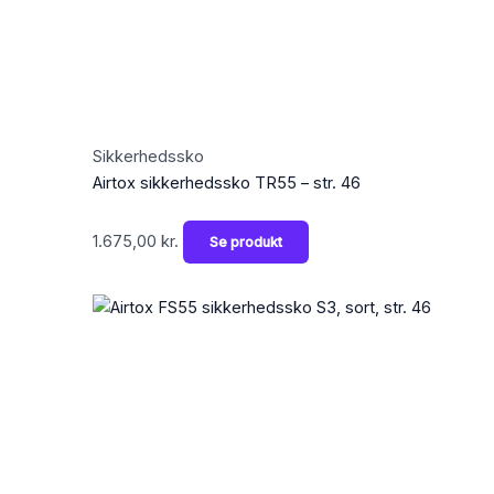
Sikkerhedssko
Airtox sikkerhedssko TR55 – str. 46
1.675,00
kr.
Se produkt