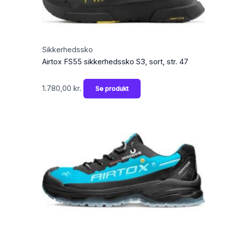
Sikkerhedssko
Airtox FS55 sikkerhedssko S3, sort, str. 47
1.780,00
kr.
Se produkt