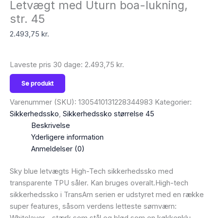
Letvægt med Uturn boa-lukning,
str. 45
2.493,75
kr.
Laveste pris 30 dage:
2.493,75
kr.
Se produkt
Varenummer (SKU):
1305410131228344983
Kategorier:
Sikkerhedssko
,
Sikkerhedssko størrelse 45
Beskrivelse
Yderligere information
Anmeldelser (0)
Sky blue letvægts High-Tech sikkerhedssko med
transparente TPU såler. Kan bruges overalt.High-tech
sikkerhedssko i TransAm serien er udstyret med en række
super features, såsom verdens letteste sømværn:
Whitelayer – stærk som stål og blød som en køkkenklu