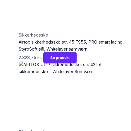
Sikkerhedssko
Airtox sikkerhedssko str. 45 FS55, PRO smart lacing,
StyroSoft sål, Whitelayer sømværn
2.828,75
kr.
Se produkt