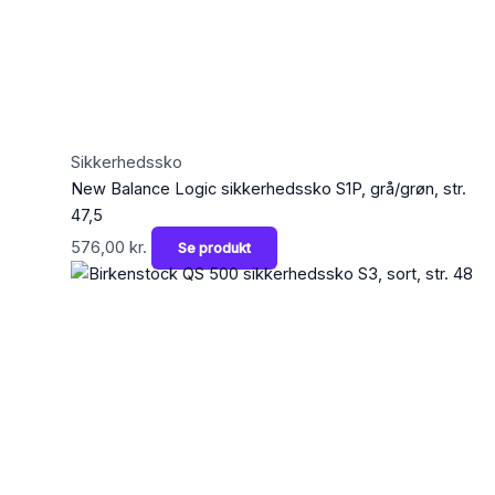
Sikkerhedssko
New Balance Logic sikkerhedssko S1P, grå/grøn, str.
47,5
576,00
kr.
Se produkt