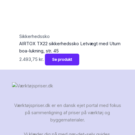
Sikkerhedssko
AIRTOX TX22 sikkerhedssko Letvægt med Uturn
boa-lukning, str. 45
2.493,75
kr.
Se produkt
Værktøjspriser.dk er en dansk ejet portal med fokus
på sammenligning af priser på værktøj og
byggematerialer.
Vi klæder dig på med gør-det-selv guides,