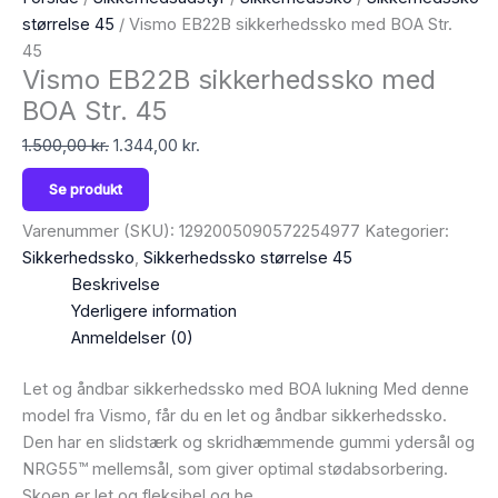
størrelse 45
/ Vismo EB22B sikkerhedssko med BOA Str.
45
Vismo EB22B sikkerhedssko med
BOA Str. 45
1.500,00
kr.
1.344,00
kr.
Se produkt
Varenummer (SKU):
1292005090572254977
Kategorier:
Sikkerhedssko
,
Sikkerhedssko størrelse 45
Beskrivelse
Yderligere information
Anmeldelser (0)
Let og åndbar sikkerhedssko med BOA lukning Med denne
model fra Vismo, får du en let og åndbar sikkerhedssko.
Den har en slidstærk og skridhæmmende gummi ydersål og
NRG55™ mellemsål, som giver optimal stødabsorbering.
Skoen er let og fleksibel og he