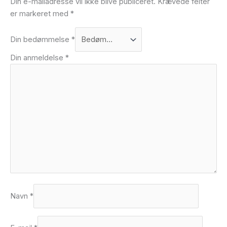
Din e-mailadresse vil ikke blive publiceret.
Krævede felter
er markeret med
*
Din bedømmelse
*
Din anmeldelse
*
Navn
*