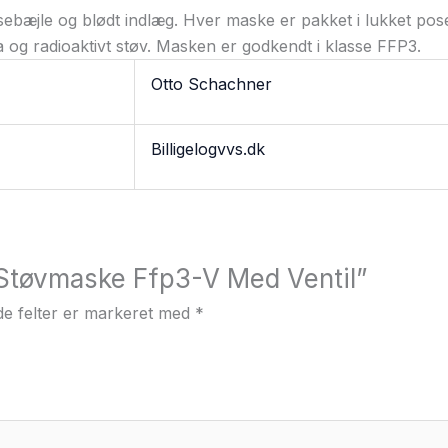
bæjle og blødt indlæg. Hver maske er pakket i lukket po
ira og radioaktivt støv. Masken er godkendt i klasse FFP3.
Otto Schachner
Billigelogvvs.dk
 “Støvmaske Ffp3-V Med Ventil”
e felter er markeret med
*