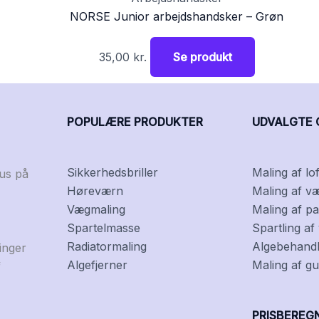
NORSE Junior arbejdshandsker – Grøn
35,00
kr.
Se produkt
POPULÆRE PRODUKTER
UDVALGTE 
Sikkerhedsbriller
Maling af lof
kus på
Høreværn
Maling af v
Vægmaling
Maling af pa
Spartelmasse
Spartling a
Radiatormaling
Algebehandli
inger
Algefjerner
Maling af gu
f
PRISBEREG