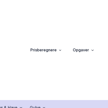
Prisberegnere
Opgaver
s & Have
Gulve