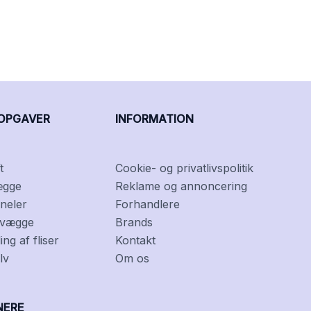
OPGAVER
INFORMATION
t
Cookie- og privatlivspolitik
ægge
Reklame og annoncering
neler
Forhandlere
f vægge
Brands
ng af fliser
Kontakt
lv
Om os
NERE