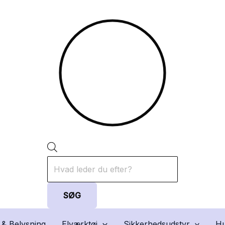
Products
search
SØG
 & Belysning
Elværktøj
Sikkerhedsudstyr
Hu