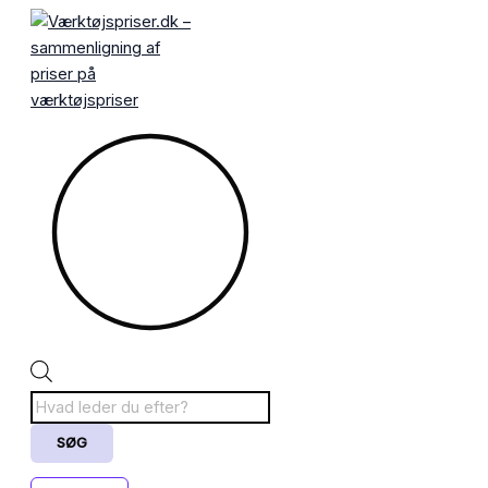
Gå
Products
til
search
indholdet
SØG