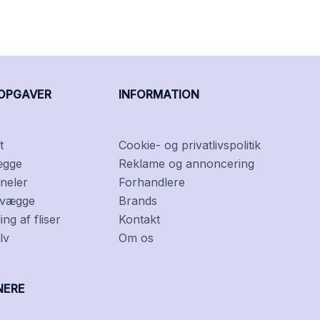
OPGAVER
INFORMATION
t
Cookie- og privatlivspolitik
ægge
Reklame og annoncering
neler
Forhandlere
f vægge
Brands
ng af fliser
Kontakt
lv
Om os
NERE