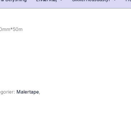
 50mm*50m
gorier:
Malertape
,