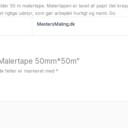
older 50 m malertape. Malertapen er lavet af papir (let kr
et rigtige udstyr, som gør arbejdet hurtigt og nemt. Go
MestersMaling.dk
e “Malertape 50mm*50m”
e felter er markeret med
*