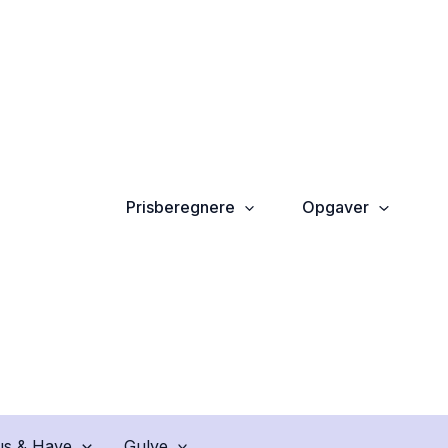
Prisberegnere
Opgaver
s & Have
Gulve