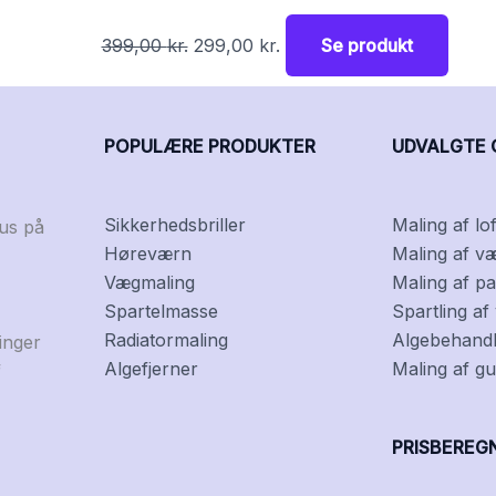
399,00
kr.
299,00
kr.
Se produkt
POPULÆRE PRODUKTER
UDVALGTE 
Sikkerhedsbriller
Maling af lof
kus på
Høreværn
Maling af v
Vægmaling
Maling af pa
Spartelmasse
Spartling a
Radiatormaling
Algebehandli
inger
Algefjerner
Maling af gu
f
PRISBEREG