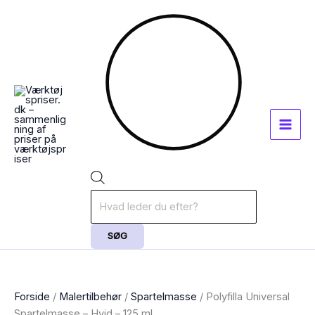
Gå
Products
til
search
indholdet
SØG
Forside
/
Malertilbehør
/
Spartelmasse
/ Polyfilla Universal
Spartelmasse – Hvid – 125 ml