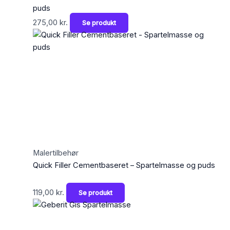
puds
275,00
kr.
Se produkt
Malertilbehør
Quick Filler Cementbaseret – Spartelmasse og puds
119,00
kr.
Se produkt