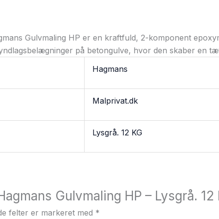
ans Gulvmaling HP er en kraftfuld, 2-komponent epoxymal
 tyndlagsbelægninger på betongulve, hvor den skaber en tæ
Hagmans
Malprivat.dk
Lysgrå. 12 KG
“Hagmans Gulvmaling HP – Lysgrå. 12
e felter er markeret med
*