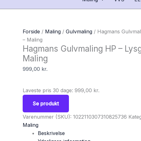
Forside
/
Maling
/
Gulvmaling
/ Hagmans Gulvmali
– Maling
Hagmans Gulvmaling HP – Lysg
Maling
999,00
kr.
Laveste pris 30 dage:
999,00
kr.
Se produkt
Varenummer (SKU):
1022110307310825736
Kateg
Maling
Beskrivelse