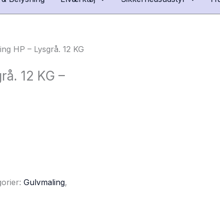
ng HP – Lysgrå. 12 KG
rå. 12 KG –
orier:
Gulvmaling
,