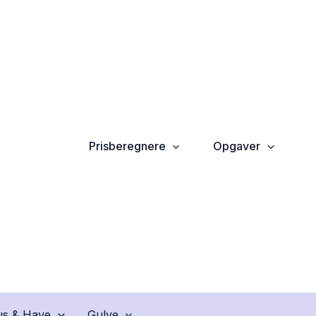
Prisberegnere
Opgaver
s & Have
Gulve