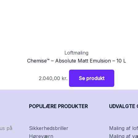
Loftmaling
Chemise™ – Absolute Matt Emulsion – 10 L
2.040,00
kr.
Se produkt
POPULÆRE PRODUKTER
UDVALGTE 
kus på
Sikkerhedsbriller
Maling af lof
Høreværn
Maling af v