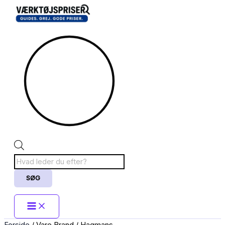
Gå
Sorteret
Products
til
efter
search
indholdet
popularitet
SØG
Forside
/ Vare Brand / Hagmans