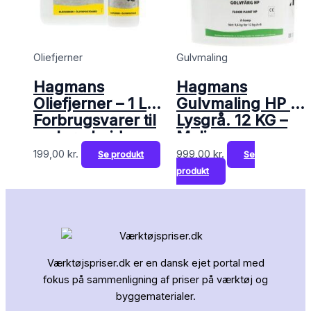
Oliefjerner
Gulvmaling
Hagmans
Hagmans
Oliefjerner – 1 L –
Gulvmaling HP –
Forbrugsvarer til
Lysgrå. 12 KG –
malerarbejde
Maling
199,00
kr.
999,00
kr.
Se produkt
Se
produkt
Værktøjspriser.dk er en dansk ejet portal med
fokus på sammenligning af priser på værktøj og
byggematerialer.