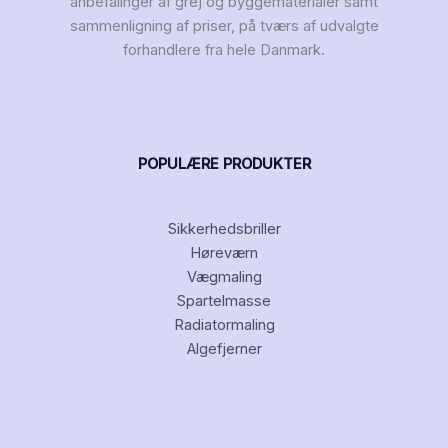
anbefalinger af grej og byggematerialer samt
sammenligning af priser, på tværs af udvalgte
forhandlere fra hele Danmark.
POPULÆRE PRODUKTER
Sikkerhedsbriller
Høreværn
Vægmaling
Spartelmasse
Radiatormaling
Algefjerner