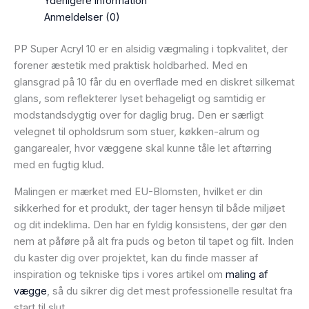
Yderligere information
Anmeldelser (0)
PP Super Acryl 10 er en alsidig vægmaling i topkvalitet, der
forener æstetik med praktisk holdbarhed. Med en
glansgrad på 10 får du en overflade med en diskret silkemat
glans, som reflekterer lyset behageligt og samtidig er
modstandsdygtig over for daglig brug. Den er særligt
velegnet til opholdsrum som stuer, køkken-alrum og
gangarealer, hvor væggene skal kunne tåle let aftørring
med en fugtig klud.
Malingen er mærket med EU-Blomsten, hvilket er din
sikkerhed for et produkt, der tager hensyn til både miljøet
og dit indeklima. Den har en fyldig konsistens, der gør den
nem at påføre på alt fra puds og beton til tapet og filt. Inden
du kaster dig over projektet, kan du finde masser af
inspiration og tekniske tips i vores artikel om
maling af
vægge
, så du sikrer dig det mest professionelle resultat fra
start til slut.