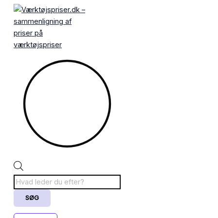
Gå
Products
til
search
indholdet
SØG