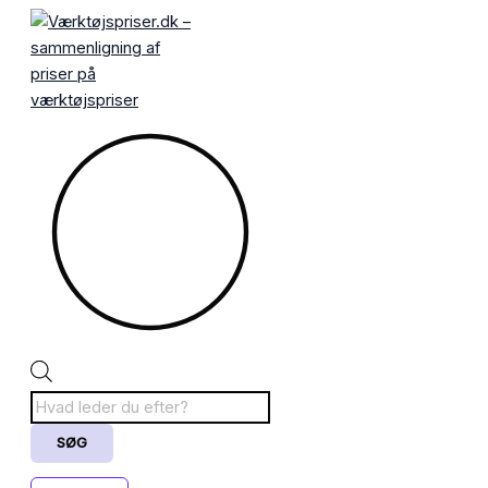
Gå
Products
til
search
indholdet
SØG