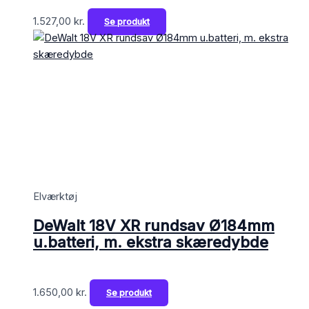
1.527,00
kr.
Se produkt
Elværktøj
DeWalt 18V XR rundsav Ø184mm
u.batteri, m. ekstra skæredybde
1.650,00
kr.
Se produkt