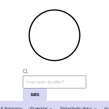
Products
search
SØG
 & Belysning
Elværktøj
Sikkerhedsudstyr
Hu