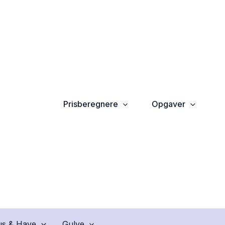
Prisberegnere
Opgaver
s & Have
Gulve