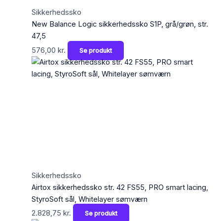
Sikkerhedssko
New Balance Logic sikkerhedssko S1P, grå/grøn, str.
47,5
576,00
kr.
Se produkt
Sikkerhedssko
Airtox sikkerhedssko str. 42 FS55, PRO smart lacing,
StyroSoft sål, Whitelayer sømværn
2.828,75
kr.
Se produkt