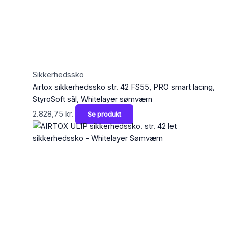
Sikkerhedssko
Airtox sikkerhedssko str. 42 FS55, PRO smart lacing,
StyroSoft sål, Whitelayer sømværn
2.828,75
kr.
Se produkt