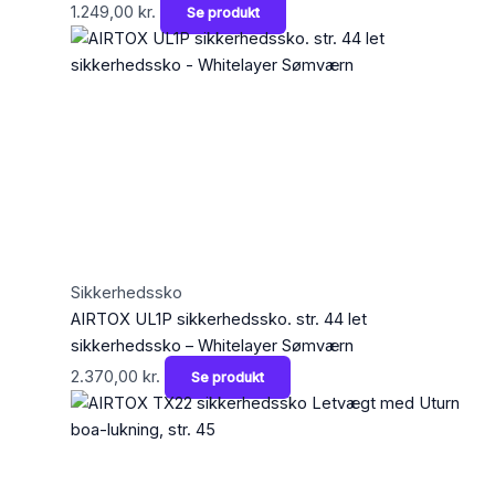
1.249,00
kr.
Se produkt
Sikkerhedssko
AIRTOX UL1P sikkerhedssko. str. 44 let
sikkerhedssko – Whitelayer Sømværn
2.370,00
kr.
Se produkt