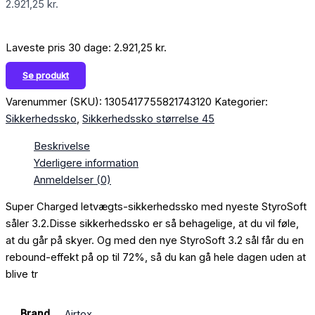
2.921,25
kr.
Laveste pris 30 dage:
2.921,25
kr.
Se produkt
Varenummer (SKU):
1305417755821743120
Kategorier:
Sikkerhedssko
,
Sikkerhedssko størrelse 45
Beskrivelse
Yderligere information
Anmeldelser (0)
Super Charged letvægts-sikkerhedssko med nyeste StyroSoft
såler 3.2.Disse sikkerhedssko er så behagelige, at du vil føle,
at du går på skyer. Og med den nye StyroSoft 3.2 sål får du en
rebound-effekt på op til 72%, så du kan gå hele dagen uden at
blive tr
Brand
Airtox