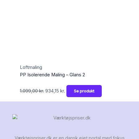
Loftmaling
PP Isolerende Maling – Glans 2
1.099,00
kr.
934,15
kr.
Se produkt
Værktøjspriser.dk er en dansk ejet portal med fokus