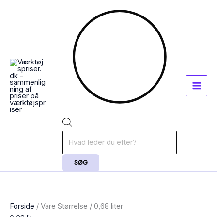
Gå
Sorteret
Products
til
efter
search
indholdet
popularitet
SØG
Forside
/ Vare Størrelse / 0,68 liter