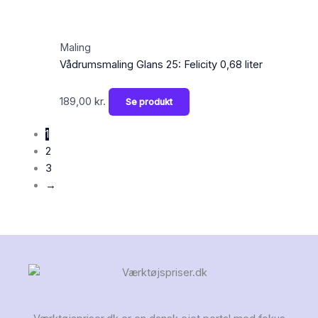
Maling
Vådrumsmaling Glans 25: Felicity 0,68 liter
189,00
kr.
Se produkt
1
2
3
→