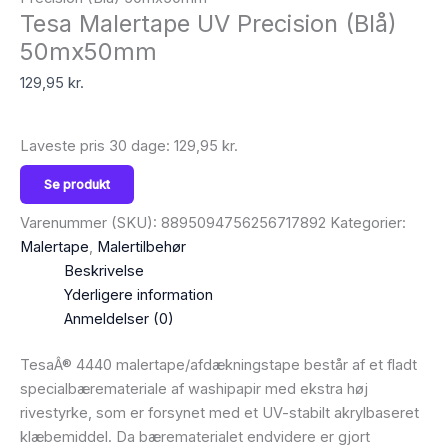
Tesa Malertape UV Precision (Blå)
50mx50mm
129,95
kr.
Laveste pris 30 dage:
129,95
kr.
Se produkt
Varenummer (SKU):
8895094756256717892
Kategorier:
Malertape
,
Malertilbehør
Beskrivelse
Yderligere information
Anmeldelser (0)
TesaÂ® 4440 malertape/afdækningstape består af et fladt
specialbæremateriale af washipapir med ekstra høj
rivestyrke, som er forsynet med et UV-stabilt akrylbaseret
klæbemiddel. Da bærematerialet endvidere er gjort