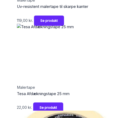
Malertape
Uv-resistent malertape til skarpe kanter
119,00
kr.
Se produkt
Malertape
Tesa Afdækningstape 25 mm
22,00
kr.
Se produkt