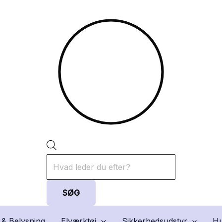
Products
search
SØG
 & Belysning
Elværktøj
Sikkerhedsudstyr
Hu