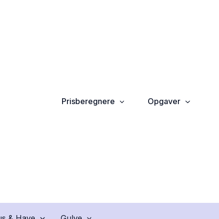
Prisberegnere
Opgaver
s & Have
Gulve