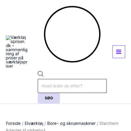
Gå
Products
til
search
indholdet
SØG
Forside
/
Elværktøj
/
Bore- og skruemaskiner
/ Starchem
Adapter til stribehjul