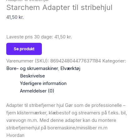
Starchem Adapter til stribehjul
41,50
kr.
Laveste pris 30 dage:
41,50
kr.
Se produkt
Varenummer (SKU):
8694248044776371184
Kategorier:
Bore- og skruemaskiner
,
Elværktøj
Beskrivelse
Yderligere information
Anmeldelser (0)
Adapter til stribefjerner hjul Gør som de professionelle –
fjern klistermærker, klæbestof og streamers på f.eks. bil,
varevogn m.m. Med denne adapter kan du montere
stribefjernerhjul på boremaskine/minisliber m.m
Hvordan