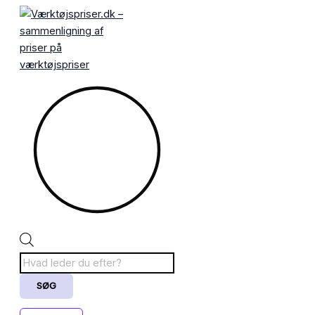
Gå
Products
til
search
indholdet
SØG