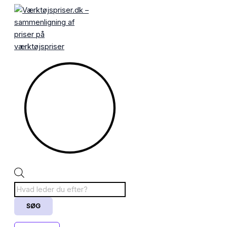
Gå
Products
til
search
indholdet
SØG