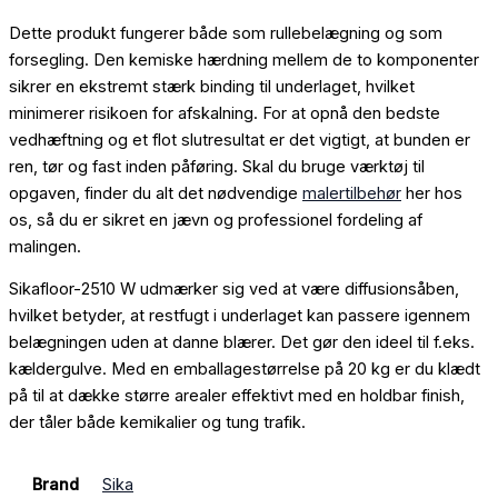
Dette produkt fungerer både som rullebelægning og som
forsegling. Den kemiske hærdning mellem de to komponenter
sikrer en ekstremt stærk binding til underlaget, hvilket
minimerer risikoen for afskalning. For at opnå den bedste
vedhæftning og et flot slutresultat er det vigtigt, at bunden er
ren, tør og fast inden påføring. Skal du bruge værktøj til
opgaven, finder du alt det nødvendige
malertilbehør
her hos
os, så du er sikret en jævn og professionel fordeling af
malingen.
Sikafloor-2510 W udmærker sig ved at være diffusionsåben,
hvilket betyder, at restfugt i underlaget kan passere igennem
belægningen uden at danne blærer. Det gør den ideel til f.eks.
kældergulve. Med en emballagestørrelse på 20 kg er du klædt
på til at dække større arealer effektivt med en holdbar finish,
der tåler både kemikalier og tung trafik.
Brand
Sika