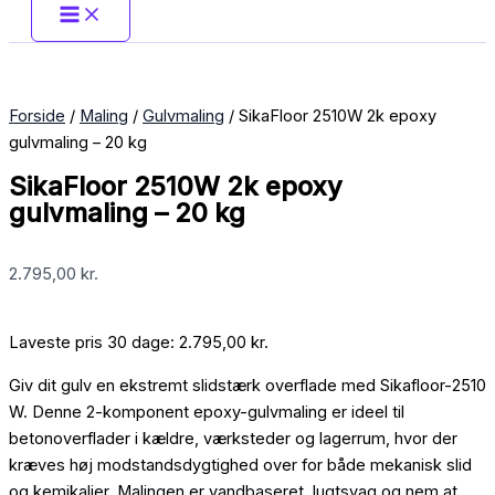
Forside
/
Maling
/
Gulvmaling
/ SikaFloor 2510W 2k epoxy
gulvmaling – 20 kg
SikaFloor 2510W 2k epoxy
gulvmaling – 20 kg
2.795,00
kr.
Laveste pris 30 dage:
2.795,00
kr.
Giv dit gulv en ekstremt slidstærk overflade med Sikafloor-2510
W. Denne 2-komponent epoxy-gulvmaling er ideel til
betonoverflader i kældre, værksteder og lagerrum, hvor der
kræves høj modstandsdygtighed over for både mekanisk slid
og kemikalier. Malingen er vandbaseret, lugtsvag og nem at