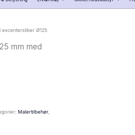
l excentersliber Ø125
Ø125 mm med
egorier:
Malertilbehør
,