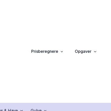
Prisberegnere
Opgaver
s & Have
Gulve