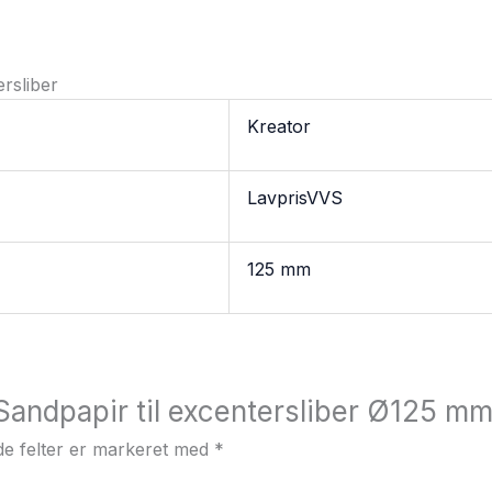
rsliber
Kreator
LavprisVVS
125 mm
“Sandpapir til excentersliber Ø125 m
e felter er markeret med
*