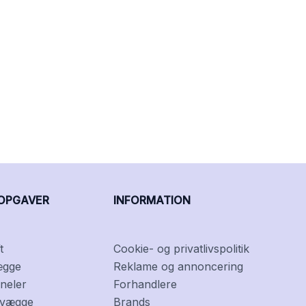
OPGAVER
INFORMATION
t
Cookie- og privatlivspolitik
ægge
Reklame og annoncering
neler
Forhandlere
f vægge
Brands