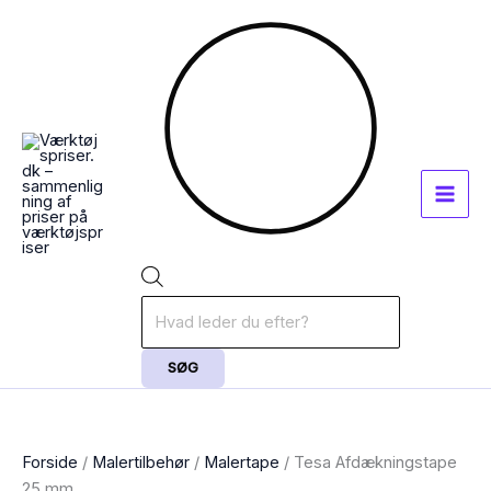
Gå
Products
til
search
indholdet
SØG
Forside
/
Malertilbehør
/
Malertape
/ Tesa Afdækningstape
25 mm