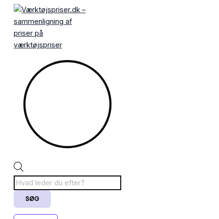
Gå
Products
til
search
indholdet
SØG